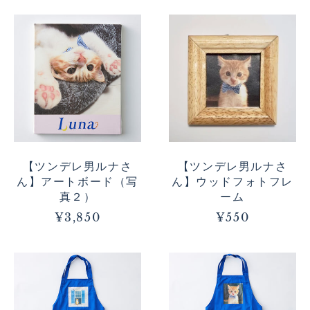
（ア
（写
【ツ
【ツ
ー
真
ン
ン
ト
１）
デ
デ
２）
レ
レ
男
男
ル
ル
ナ
ナ
さ
さ
ん】
ん】
ア
ウ
【ツンデレ男ルナさ
【ツンデレ男ルナさ
ー
ッ
ん】ウッドフォトフレ
ん】アートボード（写
ト
ド
ーム
真２）
ボ
フ
¥550
¥3,850
ー
ォ
ド
ト
（写
フ
【ツ
【ツ
真
レ
ン
ン
２）
ー
デ
デ
ム
レ
レ