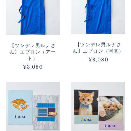
男
男
ル
ル
ナ
ナ
さ
さ
ん】
ん】
エ
エ
プ
プ
【ツンデレ男ルナさ
【ツンデレ男ルナさ
ロ
ロ
ん】エプロン（写真）
ん】エプロン（アー
ン
ン
ト）
¥3,080
（ア
（写
¥3,080
ー
真）
ト）
【ツ
【ツ
ン
ン
デ
デ
レ
レ
男
男
ル
ル
ナ
ナ
さ
さ