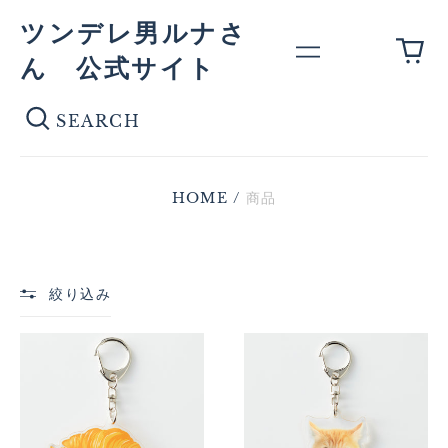
ツンデレ男ルナさ
0
Menu
ん 公式サイト
件
の
Se
商
品
HOME
/
商品
絞り込み
【ツ
【ツ
ン
ン
デ
デ
レ
レ
男
男